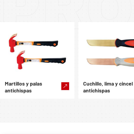
PRO
Martillos y palas
Cuchillo, lima y cincel
antichispas
antichispas