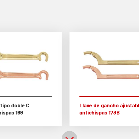
 tipo doble C
Llave de gancho ajustab
hispas 169
antichispas 173B