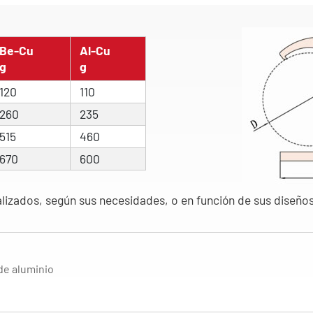
Be-Cu
Al-Cu
g
g
120
110
260
235
515
460
670
600
lizados, según sus necesidades, o en función de sus diseños
de aluminio