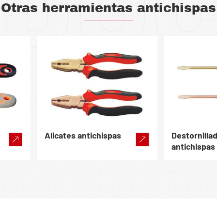
DU
Otras herramientas antichispas
Alicates antichispas
Destornilla
antichispas