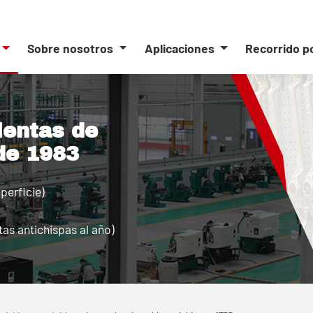
Sobre nosotros
Aplicaciones
Recorrido p
ientas de
de 1983
perficie)
as antichispas al año)