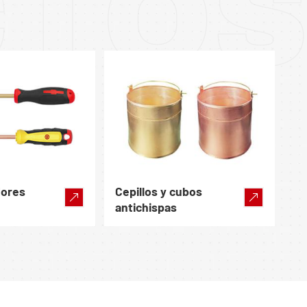
CTO
dores
Cepillos y cubos
antichispas