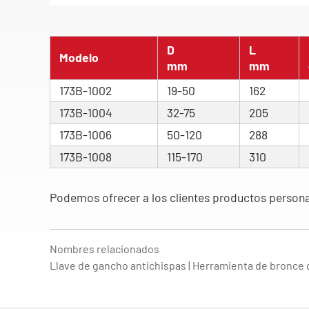
D
L
Modelo
mm
mm
173B-1002
19-50
162
173B-1004
32-75
205
173B-1006
50-120
288
173B-1008
115-170
310
Podemos ofrecer a los clientes productos persona
Nombres relacionados
Llave de gancho antichispas | Herramienta de bronce 