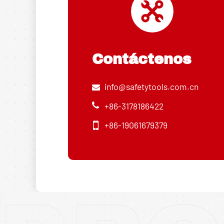
Contáctenos
info@safetytools.com.cn
+86-3178186422
+86-19061679379