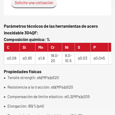
Solicite una cotización
Parámetros técnicos de las herramientas de acero
inoxidable 304QF:
Composición química: %
C
Si
Mn
Cr
Ni
S
P
N
18.0-
8.0-
≤0.08
≤0.85
≤1.8
≤0.03
≤0.045
≤0
20
10.5
Propiedades físicas
Tensile strength: σb(MPa)≥520
Resistencia a la tracción: σb(MPa)≥520
Compensación de límite elástico: σ0,2(MPa)≥205
Elongación: δ5(%)≥40