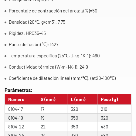
Porcentaje de contracción del área: z(%)=50
Densidad (20℃, g/cm3): 7,75
Rigidez: HRC35-45
Punto de fusión (℃): 1427
Temperatura específica (25℃, J·kg-1K-1): 460
Conductividad térmica (W·m-1·K-1): 24,9
Coeficiente de dilatación lineal (mm/℃): (at20-100℃)
Parámetros:
Número
S (mm)
L (mm)
Peso (g)
8104-17
17
320
210
8104-19
19
350
320
8104-22
22
350
430
8104-24
24
370
480