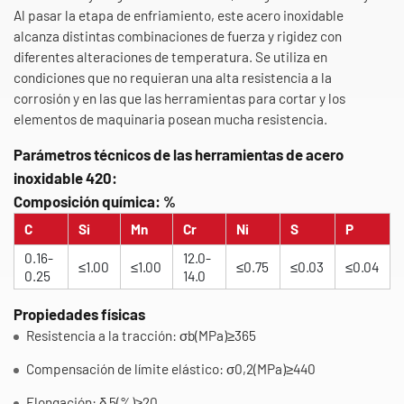
Al pasar la etapa de enfriamiento, este acero inoxidable
alcanza distintas combinaciones de fuerza y rigidez con
diferentes alteraciones de temperatura. Se utiliza en
condiciones que no requieran una alta resistencia a la
corrosión y en las que las herramientas para cortar y los
elementos de maquinaria posean mucha resistencia.
Parámetros técnicos de las herramientas de acero
inoxidable 420:
Composición química: %
C
Si
Mn
Cr
Ni
S
P
0.16-
12.0-
≤1.00
≤1.00
≤0.75
≤0.03
≤0.04
0.25
14.0
Propiedades físicas
Resistencia a la tracción: σb(MPa)≥365
Compensación de límite elástico: σ0,2(MPa)≥440
Elongación: δ 5(%)≥20