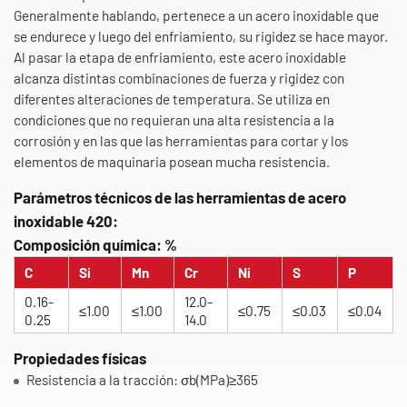
Generalmente hablando, pertenece a un acero inoxidable que
se endurece y luego del enfriamiento, su rigidez se hace mayor.
Al pasar la etapa de enfriamiento, este acero inoxidable
alcanza distintas combinaciones de fuerza y rigidez con
diferentes alteraciones de temperatura. Se utiliza en
condiciones que no requieran una alta resistencia a la
corrosión y en las que las herramientas para cortar y los
elementos de maquinaria posean mucha resistencia.
Parámetros técnicos de las herramientas de acero
inoxidable 420:
Composición química: %
C
Si
Mn
Cr
Ni
S
P
0.16-
12.0-
≤1.00
≤1.00
≤0.75
≤0.03
≤0.04
0.25
14.0
Propiedades físicas
Resistencia a la tracción: σb(MPa)≥365