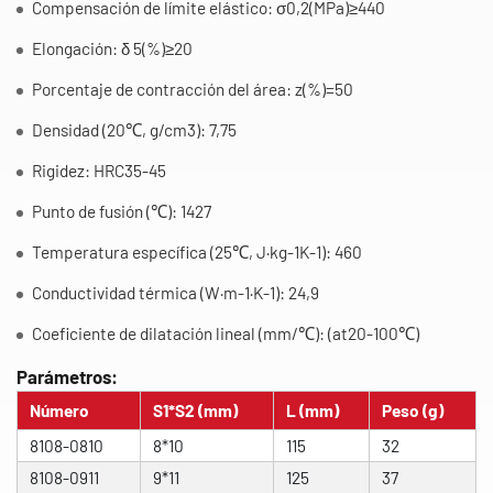
Compensación de límite elástico: σ0,2(MPa)≥440
Elongación: δ 5(%)≥20
Porcentaje de contracción del área: z(%)=50
Densidad (20℃, g/cm3): 7,75
Rigidez: HRC35-45
Punto de fusión (℃): 1427
Temperatura específica (25℃, J·kg-1K-1): 460
Conductividad térmica (W·m-1·K-1): 24,9
Coeficiente de dilatación lineal (mm/℃): (at20-100℃)
Parámetros:
Número
S1*S2 (mm)
L (mm)
Peso (g)
8108-0810
8*10
115
32
8108-0911
9*11
125
37