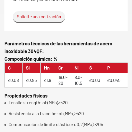
Solicite una cotización
Parámetros técnicos de las herramientas de acero
inoxidable 304QF:
Composición química: %
C
Si
Mn
Cr
Ni
S
P
N
18.0-
8.0-
≤0.08
≤0.85
≤1.8
≤0.03
≤0.045
≤0
20
10.5
Propiedades físicas
Tensile strength: σb(MPa)≥520
Resistencia a la tracción: σb(MPa)≥520
Compensación de límite elástico: σ0,2(MPa)≥205