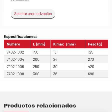
Solicite una cotización
Especificaciones:
Número
L (mm)
K max（mm）
Peso (g)
7402-1002
150
18
125
7402-1004
200
24
270
7402-1006
250
30
420
7402-1008
300
36
690
Productos relacionados