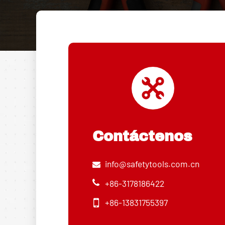
Contáctenos
info@safetytools.com.cn
+86-3178186422
+86-13831755397