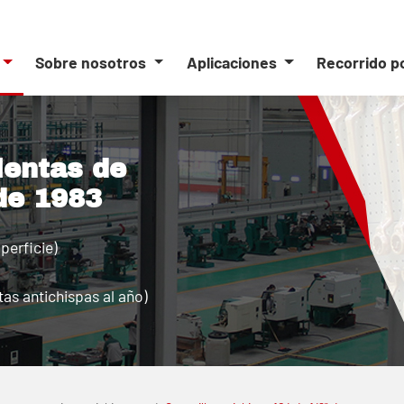
Sobre nosotros
Aplicaciones
Recorrido p
ientas de
de 1983
perficie)
as antichispas al año)