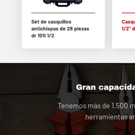
Set de casquillos
Casqu
antichispas de 28 piezas
1/2" 
dr 101I 1/2
Gran capacida
Tenemos más de 1.500 má
herramientas an