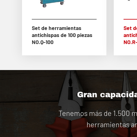
Set de herramientas
Set d
antichispas de 100 piezas
antic
NO.Q-100
NO.R
Gran capacida
Tenemos más de 1.500 má
herramientas an