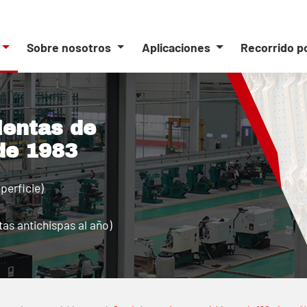
Sobre nosotros
Aplicaciones
Recorrido p
ientas de
de 1983
perficie)
as antichispas al año)