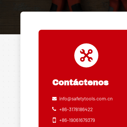
Contáctenos
info@safetytools.com.cn
+86-3178186422
+86-19061679379