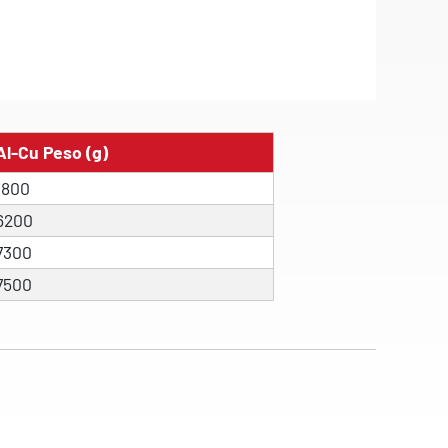
Al-Cu Peso (g)
1800
6200
7300
7500