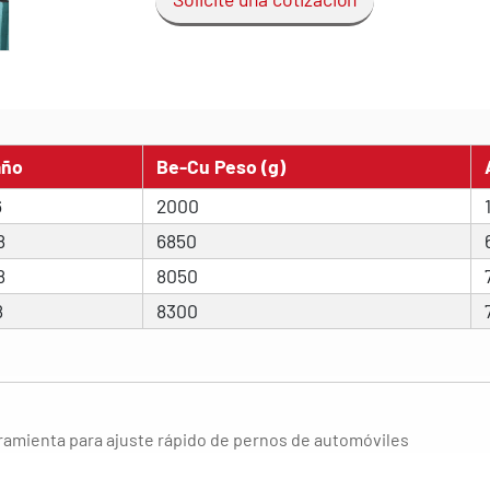
año
Be-Cu Peso (g)
6
2000
8
6850
8
8050
8
8300
rramienta para ajuste rápido de pernos de automóviles