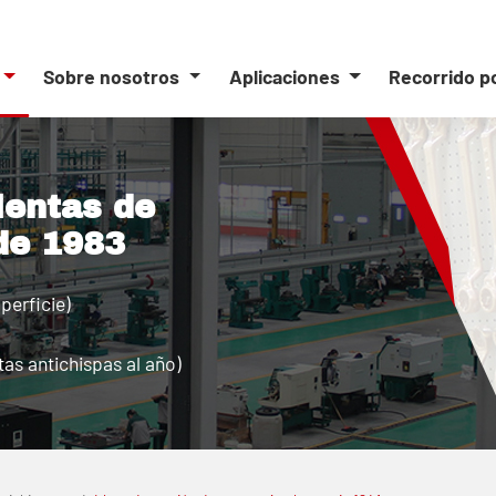
Sobre nosotros
Aplicaciones
Recorrido p
ientas de
de 1983
perficie)
as antichispas al año)