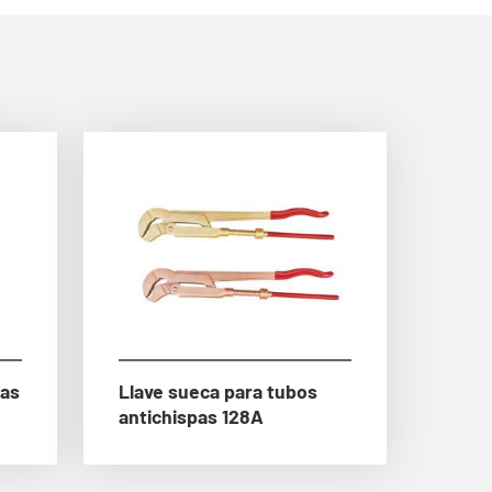
pas
Llave sueca para tubos
antichispas 128A