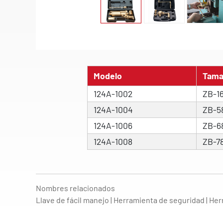
Modelo
Tam
124A-1002
ZB-1
124A-1004
ZB-5
124A-1006
ZB-6
124A-1008
ZB-7
Nombres relacionados
Llave de fácil manejo | Herramienta de seguridad | He