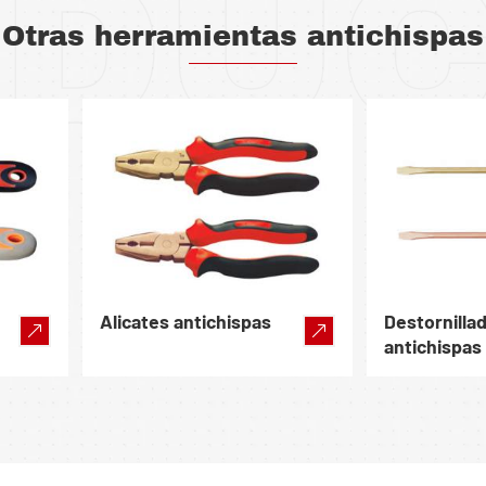
DU
Otras herramientas antichispas
Alicates antichispas
Destornilla
antichispas