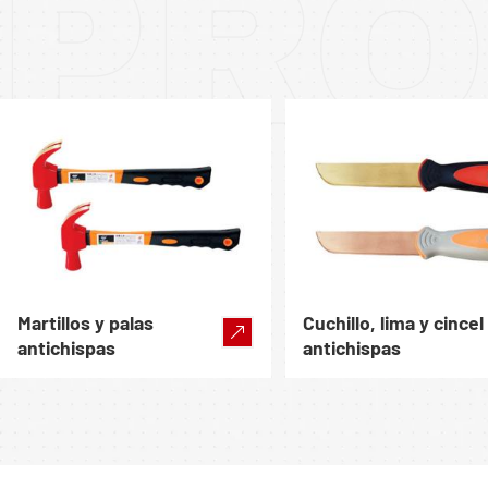
PRO
Martillos y palas
Cuchillo, lima y cincel
antichispas
antichispas