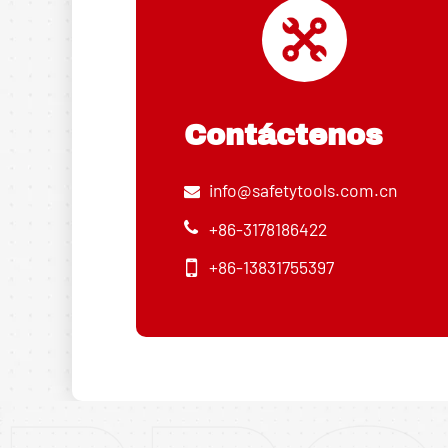
Contáctenos
info@safetytools.com.cn
+86-3178186422
+86-13831755397