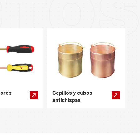
CTO
dores
Cepillos y cubos
antichispas