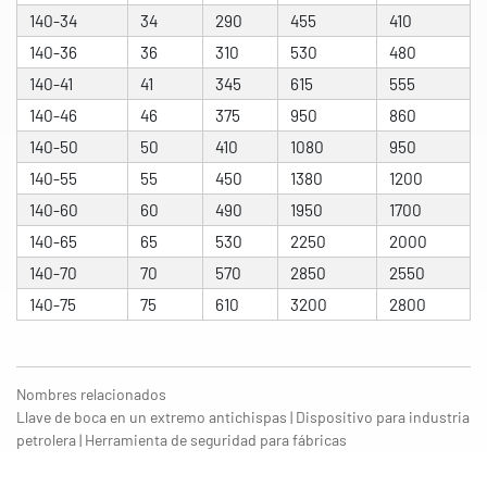
140-34
34
290
455
410
140-36
36
310
530
480
140-41
41
345
615
555
140-46
46
375
950
860
140-50
50
410
1080
950
140-55
55
450
1380
1200
140-60
60
490
1950
1700
140-65
65
530
2250
2000
140-70
70
570
2850
2550
140-75
75
610
3200
2800
Nombres relacionados
Llave de boca en un extremo antichispas | Dispositivo para industria
petrolera | Herramienta de seguridad para fábricas