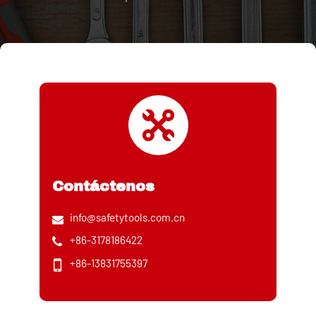
Contáctenos
info@safetytools.com.cn
+86-3178186422
+86-13831755397