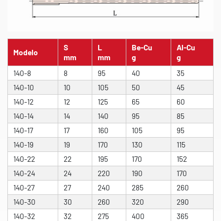
S
L
Be-Cu
Al-Cu
Modelo
mm
mm
g
g
140-8
8
95
40
35
140-10
10
105
50
45
140-12
12
125
65
60
140-14
14
140
95
85
140-17
17
160
105
95
140-19
19
170
130
115
140-22
22
195
170
152
140-24
24
220
190
170
140-27
27
240
285
260
140-30
30
260
320
290
140-32
32
275
400
365