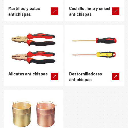
Martillos y palas
Cuchillo, lima y cincel
antichispas
antichispas
Alicates antichispas
Destornilladores
antichispas