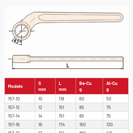
S
L
Be-Cu
Al-Cu
Modelo
mm
mm
g
g
157-10
10
119
60
50
157-12
12
151
85
75
157-14
14
151
85
75
157-16
16
174
150
130