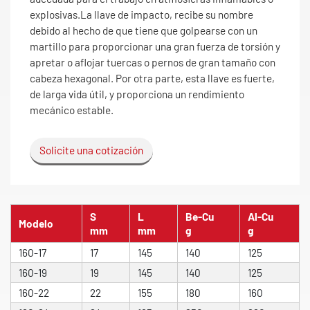
explosivas.La llave de impacto, recibe su nombre
debido al hecho de que tiene que golpearse con un
martillo para proporcionar una gran fuerza de torsión y
apretar o aflojar tuercas o pernos de gran tamaño con
cabeza hexagonal. Por otra parte, esta llave es fuerte,
de larga vida útil, y proporciona un rendimiento
mecánico estable.
Solicite una cotización
S
L
Be-Cu
Al-Cu
Modelo
mm
mm
g
g
160-17
17
145
140
125
160-19
19
145
140
125
160-22
22
155
180
160