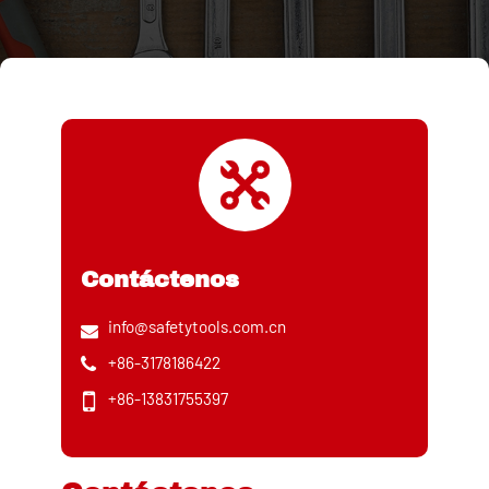
Contáctenos
info@safetytools.com.cn
+86-3178186422
+86-13831755397