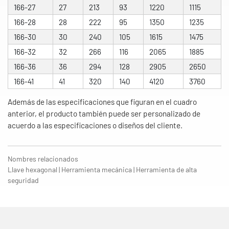
166-27
27
213
93
1220
1115
166-28
28
222
95
1350
1235
166-30
30
240
105
1615
1475
166-32
32
266
116
2065
1885
166-36
36
294
128
2905
2650
166-41
41
320
140
4120
3760
Además de las especificaciones que figuran en el cuadro
anterior, el producto también puede ser personalizado de
acuerdo a las especificaciones o diseños del cliente.
Nombres relacionados
Llave hexagonal | Herramienta mecánica | Herramienta de alta
seguridad