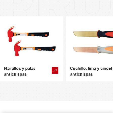
PRO
Martillos y palas
Cuchillo, lima y cincel
antichispas
antichispas