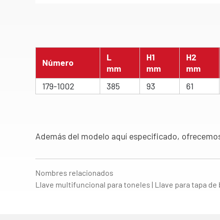
L
H1
H2
Número
mm
mm
mm
179-1002
385
93
61
Además del modelo aquí especificado, ofrecemos 
Nombres relacionados
Llave multifuncional para toneles | Llave para tapa de