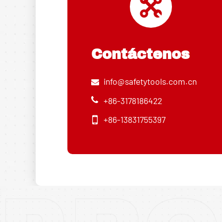
Contáctenos
info@safetytools.com.cn
+86-3178186422
+86-13831755397