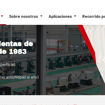
Sobre nosotros
Aplicaciones
Recorrido p
ientas de
de 1983
perficie)
as antichispas al año)