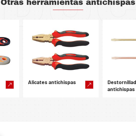
DU
Otras herramientas antichispas
Alicates antichispas
Destornilla
antichispas