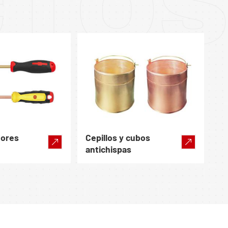
CTO
dores
Cepillos y cubos
antichispas