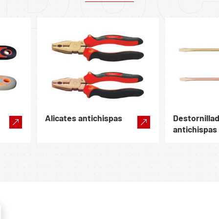
Alicates antichispas
Destornilla
antichispas