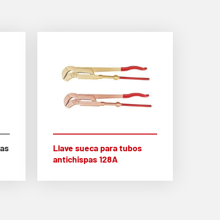
pas
Llave sueca para tubos
antichispas 128A