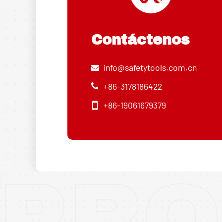
Contáctenos
info@safetytools.com.cn
+86-3178186422
+86-19061679379
PRO