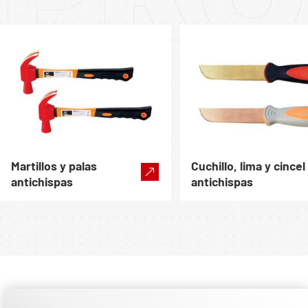
Martillos y palas
Cuchillo, lima y cincel
antichispas
antichispas