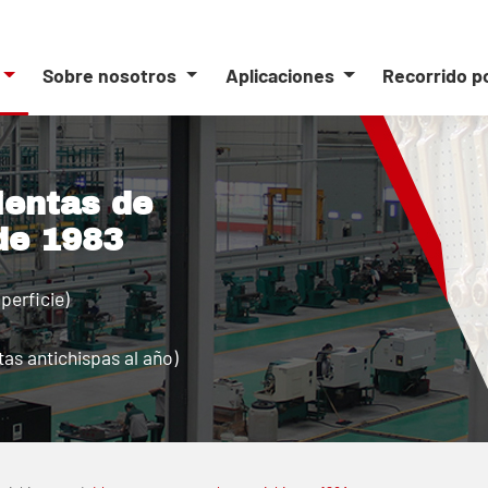
Sobre nosotros
Aplicaciones
Recorrido p
ientas de
de 1983
perficie)
as antichispas al año)