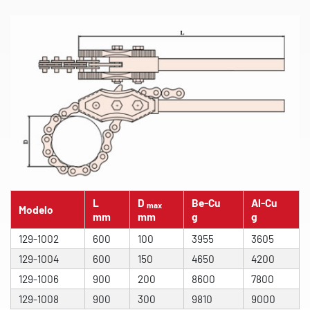
L
D
Be-Cu
Al-Cu
max
Modelo
mm
mm
g
g
129-1002
600
100
3955
3605
129-1004
600
150
4650
4200
129-1006
900
200
8600
7800
129-1008
900
300
9810
9000