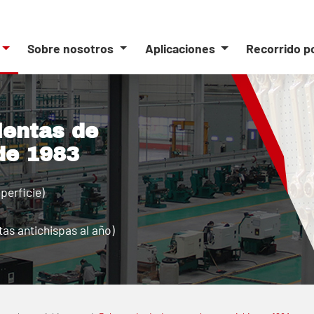
Sobre nosotros
Aplicaciones
Recorrido p
ientas de
de 1983
perficie)
as antichispas al año)