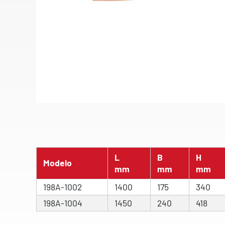
L
B
H
Modelo
mm
mm
mm
198A-1002
1400
175
340
198A-1004
1450
240
418