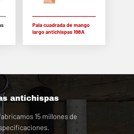
as
Pala cuadrada de mango
largo antichispas 198A
as antichispas
abricamos 15 millones de
specificaciones.