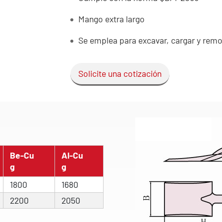
Mango extra largo
Se emplea para excavar, cargar y remo
Solicite una cotización
Be-Cu
Al-Cu
g
g
1800
1680
2200
2050