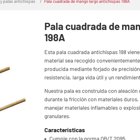
 y palas antichispas
Pala cuadrada de mango largo antichispas 198A
Pala cuadrada de man
198A
Esta pala cuadrada antichispas 198 vien
material sea recogido convenientemente 
producida mediante forjado de precisión 
resistencia, larga vida útil y un rendimi
Nuestra pala es construida con aleación 
durante la fricción con materiales duros,
manejar materiales inflamables o explos
granulares.
Características
Cumple con la norma QB/T 2095