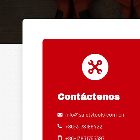
Contáctenos
info@safetytools.com.cn
+86-3178186422
+86-13831755397