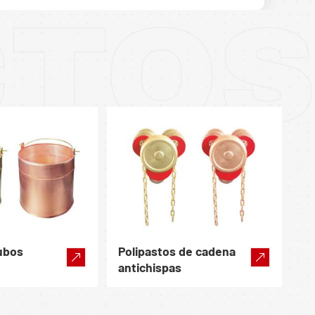
CTO
cubos
Polipastos de cadena
antichispas