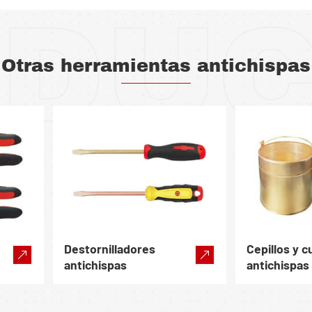
DU
Otras herramientas antichispas
Destornilladores
Cepillos y 
antichispas
antichispas