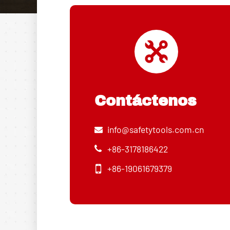
Contáctenos
info@safetytools.com.cn
+86-3178186422
+86-19061679379