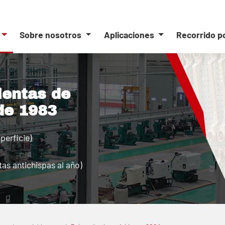
Sobre nosotros
Aplicaciones
Recorrido p
ientas de
de 1983
perficie)
as antichispas al año)