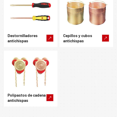
Destornilladores
Cepillos y cubos
antichispas
antichispas
Polipastos de cadena
antichispas