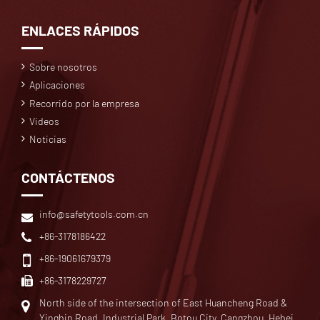
ENLACES RÁPIDOS
Sobre nosotros
Aplicaciones
Recorrido por la empresa
Videos
Noticias
CONTÁCTENOS
info@safetytools.com.cn
+86-3178186422
+86-19061679379
+86-3178229727
North side of the intersection of East Huancheng Road &
Yingbin Road, Industrial Park, Botou City, Cangzhou, Hebei