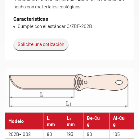
hecho con materiales ecológicos.
Características
Cumple con el estándar Q/ZBF-202B
Solicite una cotización
L
L
Be-Cu
Al-Cu
1
Modelo
mm
mm
g
g
202B-1002
80
193
90
105