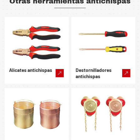
Otras herramientas antichispas
Alicates antichispas
Destornilladores
antichispas