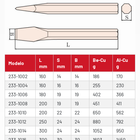
L
S
B
Be-Cu
Al-Cu
Modelo
mm
mm
mm
g
g
233-1002
160
14
14
186
170
233-1004
160
16
16
255
230
233-1006
180
19
19
402
366
233-1008
200
19
19
451
411
233-1010
200
22
22
650
562
233-1012
250
24
24
880
792
233-1014
300
24
24
1052
950
233-1016
300
30
30
1603
1450