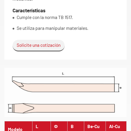
Características
Cumple con la norma TB 1517.
Se utiliza para manipular materiales.
Solicite una cotización
L
Φ
B
Be-Cu
Al-Cu
Modelo