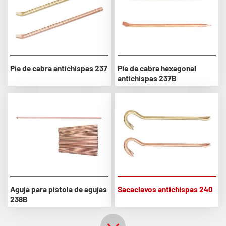
Pie de cabra antichispas 237
Pie de cabra hexagonal
antichispas 237B
Aguja para pistola de agujas
Sacaclavos antichispas 240
238B