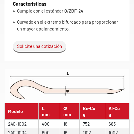
Características
Cumple con el estándar Q/ZBF-24
Curvado en el extremo bifurcado para proporcionar
un mayor apalancamiento.
Solicite una cotización
L
Φ
Be-Cu
Al-Cu
Modelo
mm
mm
g
g
240-1002
400
16
752
685
240-1004
600
16
1102
1002