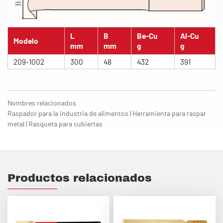
L
B
Be-Cu
Al-Cu
Modelo
mm
mm
g
g
209-1002
300
48
432
391
Nombres relacionados
Raspador para la industria de alimentos | Herramienta para raspar
metal | Rasqueta para cubiertas
Productos relacionados