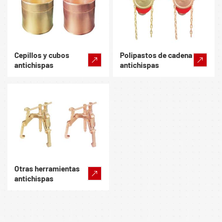
Cepillos y cubos
Polipastos de cadena
antichispas
antichispas
Otras herramientas
antichispas