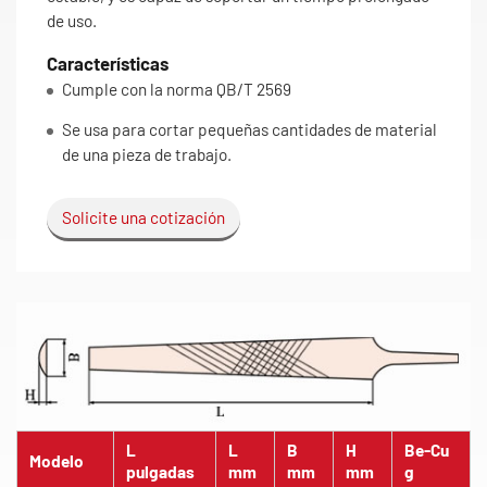
de uso.
Características
Cumple con la norma QB/T 2569
Se usa para cortar pequeñas cantidades de material
de una pieza de trabajo.
Solicite una cotización
L
L
B
H
Be-Cu
Modelo
pulgadas
mm
mm
mm
g