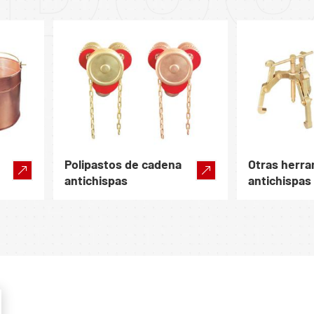
Polipastos de cadena
Otras herr
antichispas
antichispas