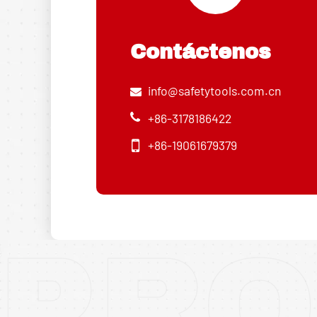
Contáctenos
info@safetytools.com.cn
+86-3178186422
+86-19061679379
PRO