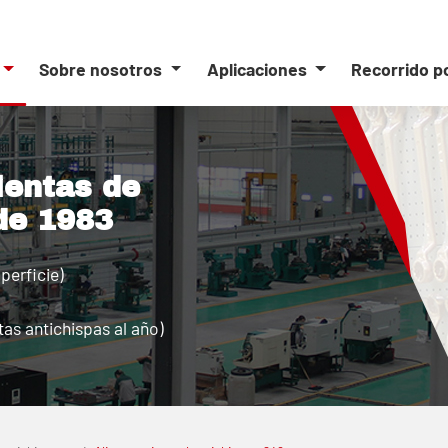
Sobre nosotros
Aplicaciones
Recorrido p
ientas de
de 1983
perficie)
as antichispas al año)