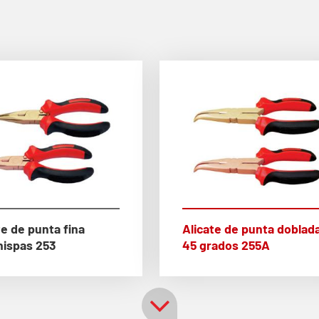
te de punta fina
Alicate de punta doblada
hispas 253
45 grados 255A