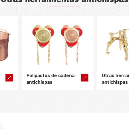
DU
Polipastos de cadena
Otras herr
antichispas
antichispas