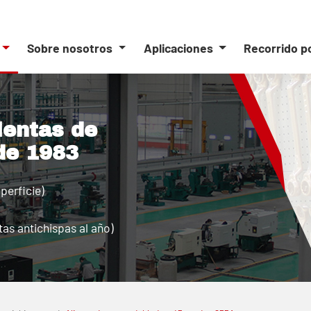
Sobre nosotros
Aplicaciones
Recorrido p
ientas de
de 1983
perficie)
as antichispas al año)