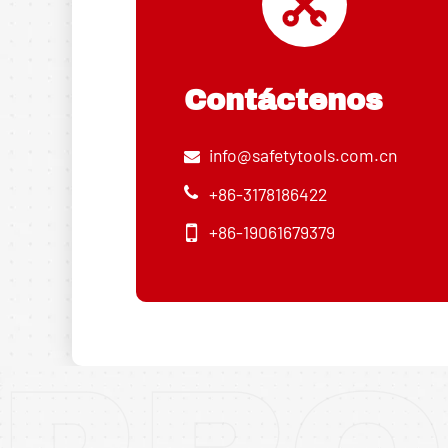
Contáctenos
info@safetytools.com.cn
+86-3178186422
+86-19061679379