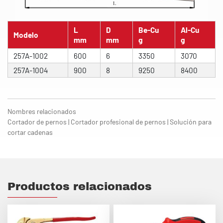
L
D
Be-Cu
Al-Cu
Modelo
mm
mm
g
g
257A-1002
600
6
3350
3070
257A-1004
900
8
9250
8400
Nombres relacionados
Cortador de pernos | Cortador profesional de pernos | Solución para
cortar cadenas
Productos relacionados