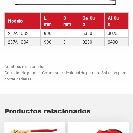
L
D
Be-Cu
Al-Cu
Modelo
mm
mm
g
g
257A-1002
600
6
3350
3070
257A-1004
900
8
9250
8400
Nombres relacionados
Cortador de pernos | Cortador profesional de pernos | Solución para
cortar cadenas
Productos relacionados