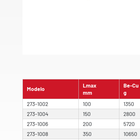
Lmax
Be-Cu
Modelo
mm
g
273-1002
100
1350
273-1004
150
2800
273-1006
200
5720
273-1008
350
10650