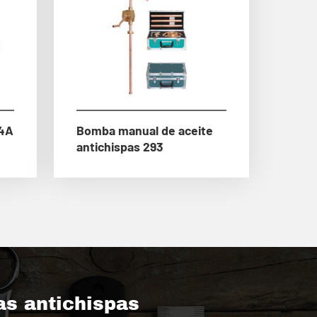
74A
Bomba manual de aceite
antichispas 293
as antichispas