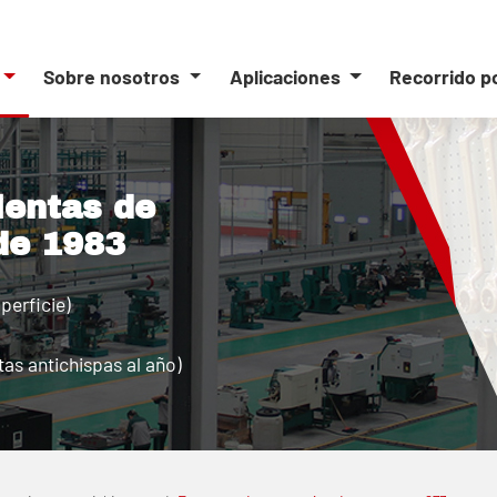
Sobre nosotros
Aplicaciones
Recorrido p
ientas de
de 1983
perficie)
as antichispas al año)