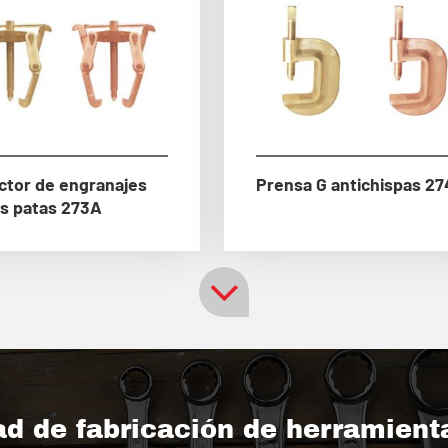
ctor de engranajes
Prensa G antichispas 2
s patas 273A
d de fabricación de herramient