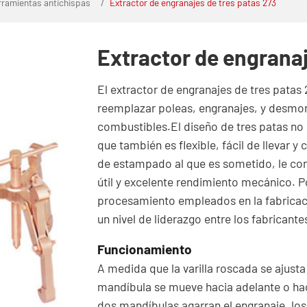
rramientas antichispas
Extractor de engranajes de tres patas 273
Extractor de engranaj
El extractor de engranajes de tres patas
reemplazar poleas, engranajes, y desmon
combustibles.El diseño de tres patas no 
que también es flexible, fácil de llevar 
de estampado al que es sometido, le confi
útil y excelente rendimiento mecánico. Po
procesamiento empleados en la fabricaci
un nivel de liderazgo entre los fabricante
Funcionamiento
A medida que la varilla roscada se ajusta h
mandíbula se mueve hacia adelante o haci
dos mandíbulas agarran el engranaje, lo