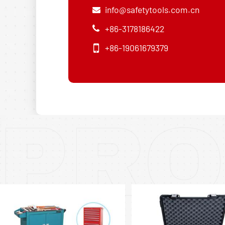
info@safetytools.com.cn
+86-3178186422
+86-19061679379
PRO