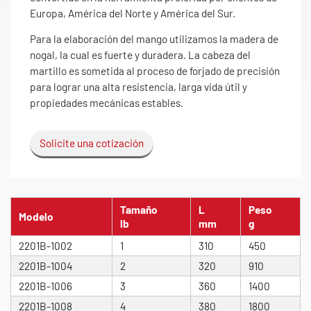
Europa, América del Norte y América del Sur.
Para la elaboración del mango utilizamos la madera de
nogal, la cual es fuerte y duradera. La cabeza del
martillo es sometida al proceso de forjado de precisión
para lograr una alta resistencia, larga vida útil y
propiedades mecánicas estables.
Solicite una cotización
Tamaño
L
Peso
Modelo
lb
mm
g
2201B-1002
1
310
450
2201B-1004
2
320
910
2201B-1006
3
360
1400
2201B-1008
4
380
1800