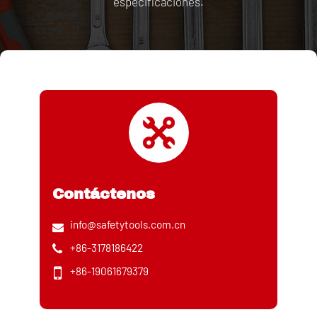
especificaciones.
Contáctenos
info@safetytools.com.cn
+86-3178186422
+86-19061679379