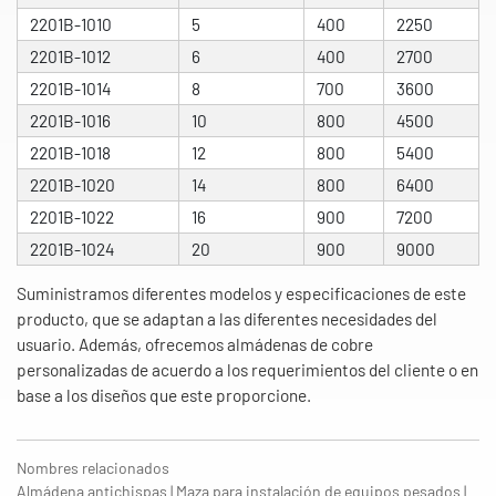
2201B-1010
5
400
2250
2201B-1012
6
400
2700
2201B-1014
8
700
3600
2201B-1016
10
800
4500
2201B-1018
12
800
5400
2201B-1020
14
800
6400
2201B-1022
16
900
7200
2201B-1024
20
900
9000
Suministramos diferentes modelos y especificaciones de este
producto, que se adaptan a las diferentes necesidades del
usuario. Además, ofrecemos almádenas de cobre
personalizadas de acuerdo a los requerimientos del cliente o en
base a los diseños que este proporcione.
Nombres relacionados
Almádena antichispas | Maza para instalación de equipos pesados |