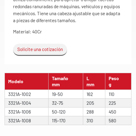
redondas ranuradas de máquinas, vehículos y equipos
mecánicos. Tiene una cabeza ajustable que se adapta
a piezas de diferentes tamaños.
Material: 40Cr
Solicite una cotización
Tamaño
L
Peso
Modelo
mm
mm
g
3321A-1002
19-50
162
110
3321A-1004
32-75
205
225
3321A-1006
50-120
288
450
3321A-1008
115-170
310
580