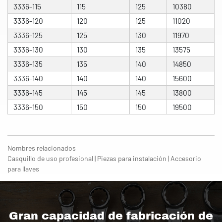
3336-115
115
125
10380
3336-120
120
125
11020
3336-125
125
130
11970
3336-130
130
135
13575
3336-135
135
140
14850
3336-140
140
140
15600
3336-145
145
145
13800
3336-150
150
150
19500
Nombres relacionados
Casquillo de uso profesional | Piezas para instalación | Accesorio
para llaves
Gran capacidad de fabricación de