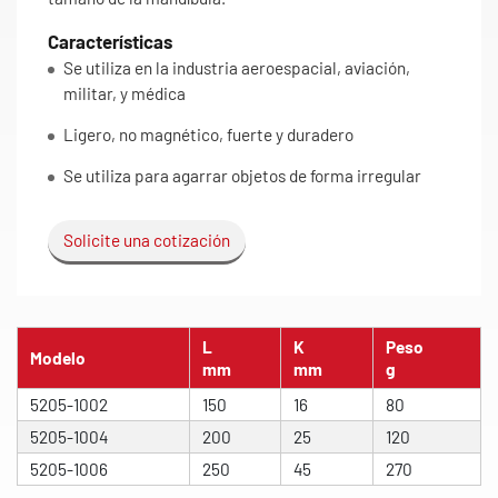
Características
Se utiliza en la industria aeroespacial, aviación,
militar, y médica
Ligero, no magnético, fuerte y duradero
Se utiliza para agarrar objetos de forma irregular
Solicite una cotización
L
K
Peso
Modelo
mm
mm
g
5205-1002
150
16
80
5205-1004
200
25
120
5205-1006
250
45
270