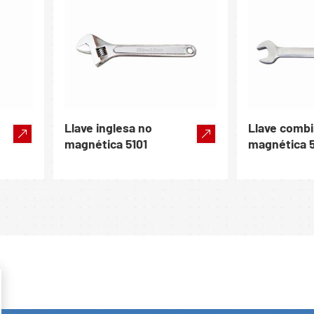
Llave inglesa no
Llave comb
magnética 5101
magnética 