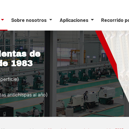
Sobre nosotros
Aplicaciones
Recorrido p
ientas de
de 1983
perficie)
as antichispas al año)