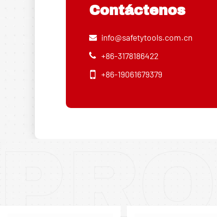
Contáctenos
info@safetytools.com.cn
+86-3178186422
+86-19061679379
PRO