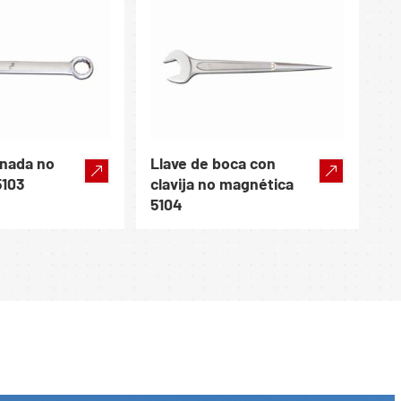
inada no
Llave de boca con
5103
clavija no magnética
5104