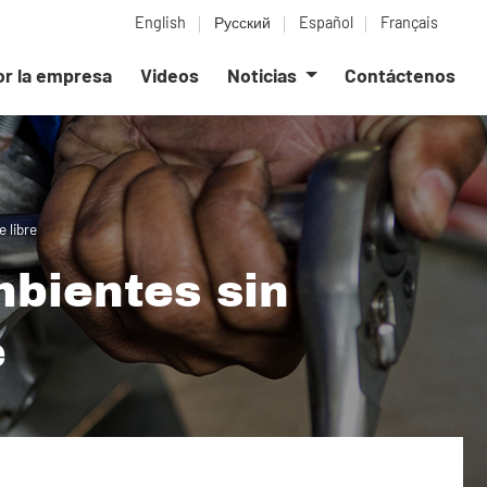
English
Русский
Español
Français
or la empresa
Videos
Noticias
Contáctenos
 libre
bientes sin
e