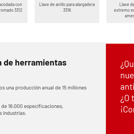
 acodada con
Llave de anillo para alargadera
Llave d
cromado 3312
3316
extremo en
amer
n de herramientas
¿Qu
nue
ant
os una producción anual de 15 millones
¿O 
de 16.000 especificaciones,
¡Co
 industrias.