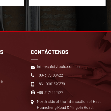
OS
CONTÁCTENOS
info@safetytools.com.cn
+86-3178186422
sa
+86-19061679379
+86-3178229727
North side of the intersection of East
Huancheng Road & Yingbin Road,